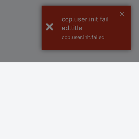
ccp.user.init.fail
ed.title
ccp.user.init.failed
Över 750 000 produkter
Fri frakt