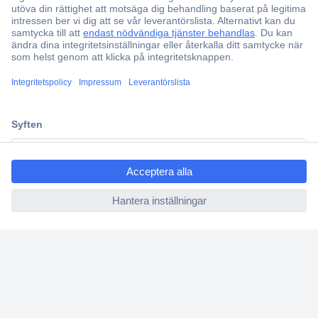
ccp.user.init.failed.titl
e
ccp.user.init.failed
Över 750 000 produkter
Fri frakt över 999 kr
Offertförfrågan