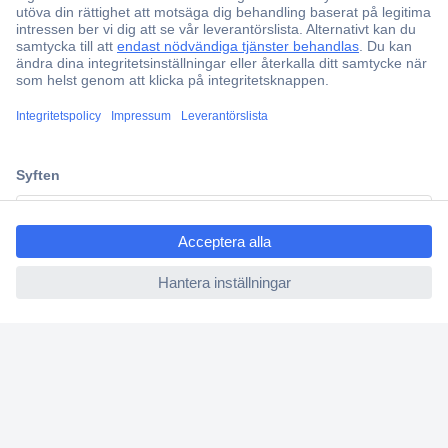
ccp.user.init.failed.titl
e
ccp.user.init.failed
Över 750 000 produkter
Fri frakt över 999 kr
Offertförfrågan