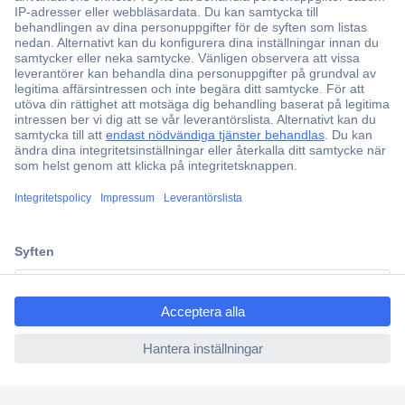
ccp.user.init.failed.titl
e
ccp.user.init.failed