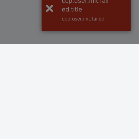
ccp.user.init.fail
ed.title
ccp.user.init.failed