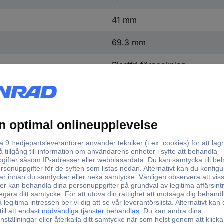
41 mm
69.3 mm
Plastfri förpackning
d 1 st