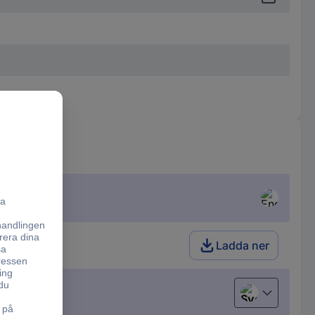
Ladda ner
Svenska