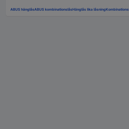
ABUS hänglås
ABUS kombinationslås
Hänglås lika låsning
Kombinations