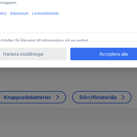
Y-6872538 Polyamid Röd 1 st
lyamid Röd 1 st
Knappcellsbatterier
Dörr/fönsterlås