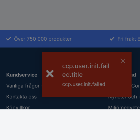
Över 750 000 produkter
Fri frakt
ccp.user.init.fail
ed.title
Kundservice
Om Conrad
ccp.user.init.failed
Vanliga frågor (FAQ)
Om oss - Con
Kontakta oss
Nyheter och i
Köpvillkor
Miljömedvete
Frakt & leverans
ISO-certificie
Retur
Vulnerability