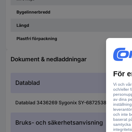
Bygelinnerbredd
Längd
Plastfri förpackning
Dokument & nedladdningar
Datablad
Datablad 3436269 Sygonix SY-6872538 Polyamid Rö
Bruks- och säkerhetsanvisning