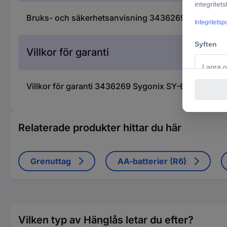
Bruks- och säkerhetsanvisning 3436269 Sygonix S
Villkor för garanti
Villkor för garanti 3436269 Sygonix SY-6872538 Po
Relaterade produkter hittar du här
Grenuttag
AA-batterier (R6)
Vilken typ av Hänglås letar du efter?