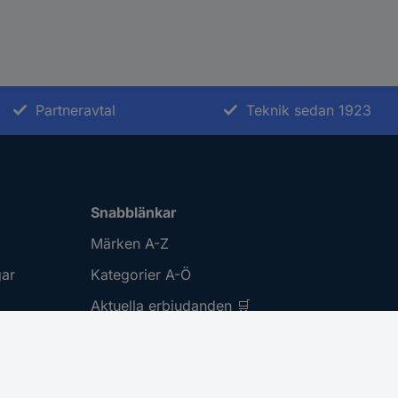
Partneravtal
Teknik sedan 1923
Snabblänkar
Märken A-Z
gar
Kategorier A-Ö
Aktuella erbjudanden 🛒
Download Center
Inställningar för cookies