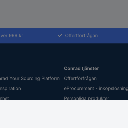
 över 999 kr
Offertförfrågan
Conrad tjänster
rad Your Sourcing Platform
Offertförfrågan
nspiration
eProcurement - inköpslösnin
nhet
Personliga produkter
ring
Kalibrerat sortiment
 Disclosure Program