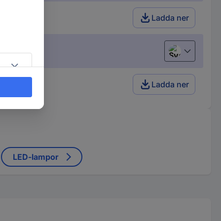
Ladda ner
Svenska
Ladda ner
LED-lampor