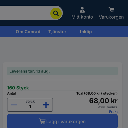
Mitt konto
Varukorgen
Om Conrad
Tjänster
Inköp
Leverans tor. 13 aug.
160 Styck
Antal
Toal (68,00 kr / stycken)
68,00 kr
Styck
exkl. moms
Frakt
Lägg i varukorgen