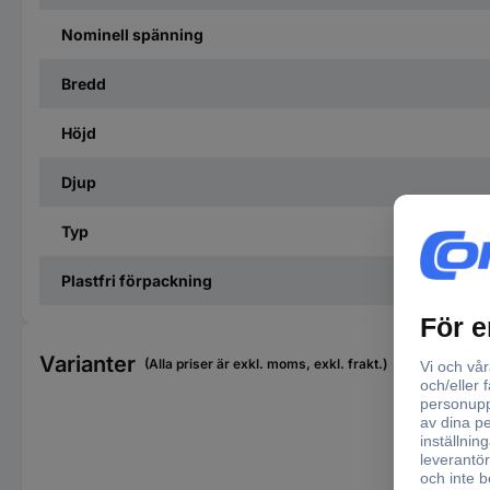
Nominell spänning
Bredd
Höjd
Djup
Typ
Plastfri förpackning
Varianter
(Alla priser är exkl. moms, exkl. frakt.)
Nom