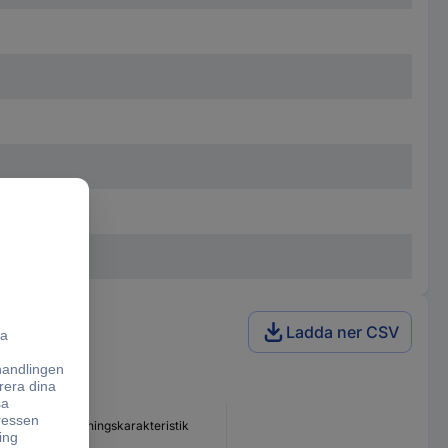
Ladda ner CSV
Utlösningskarakteristik