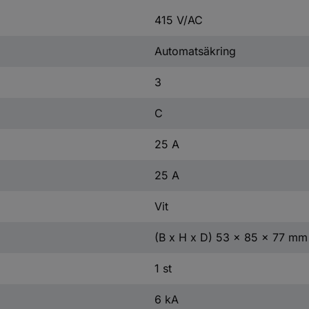
415 V/AC
Automatsäkring
3
C
25 A
25 A
Vit
(B x H x D) 53 x 85 x 77 mm
1 st
6 kA