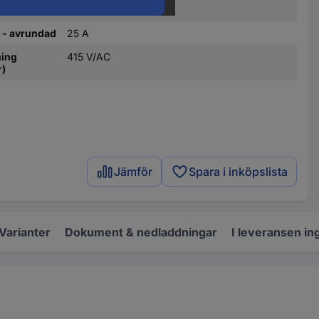
teristik
C
 - avrundad
25 A
ning
415 V/AC
r)
Jämför
Spara i inköpslista
Varianter
Dokument & nedladdningar
I leveransen in