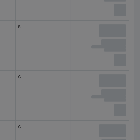
B
C
C