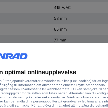
415 V/AC
53 mm
85 mm
77 mm
3-polig C 25A
Plastfri förpackning
Nominell spänning
inell ström - avrundad
Antal poler
(specifikationer)