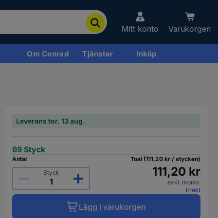
Mitt konto
Varukorgen
Om Conrad
Tjänster
Inköp
Leverans tor. 13 aug.
69 Styck
Antal
Toal (111,20 kr / stycken)
111,20 kr
Styck
exkl. moms
Frakt
Lägg i varukorgen