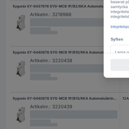
Sygonix SY-6437976 SYG-MCB 1P/B2/6KA Automatsäkring 1-polig 2 A 240 V/AC
2 A
Artikelnr.:
3218988
Sygonix SY-6440876 SYG-MCB 1P/B10/6KA Automatsäkring 1-polig 10 A 240 V/AC
10 A
Artikelnr.:
3220438
Sygonix SY-6440878 SYG-MCB 1P/B13/6KA Automatsäkring 1-polig 13 A 240 V/AC
13 A
Artikelnr.:
3220439