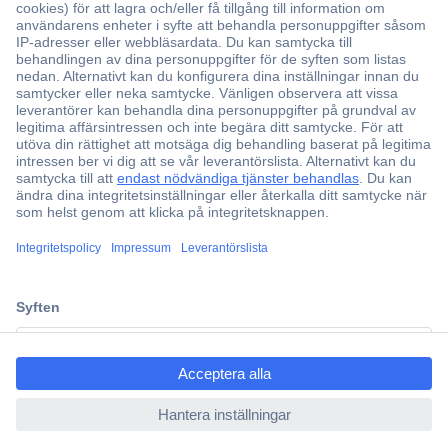
Över 750 000 produkter
Fri frakt över 999 kr
Offertförfrågan
Partneravtal
Teknik sedan 1923
Kundservice
Vanliga frågor (FAQ)
Kontakta oss
ccp.user.init.failed.titl
Köpvillkor
e
Frakt & leverans
ccp.user.init.failed
Retur