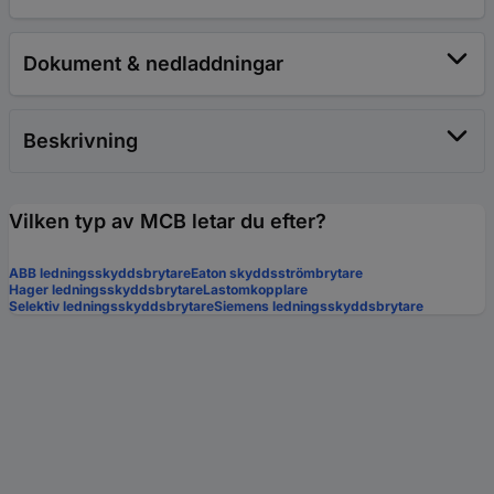
Dokument & nedladdningar
Beskrivning
Vilken typ av MCB letar du efter?
ABB ledningsskyddsbrytare
Eaton skyddsströmbrytare
Hager ledningsskyddsbrytare
Lastomkopplare
Selektiv ledningsskyddsbrytare
Siemens ledningsskyddsbrytare