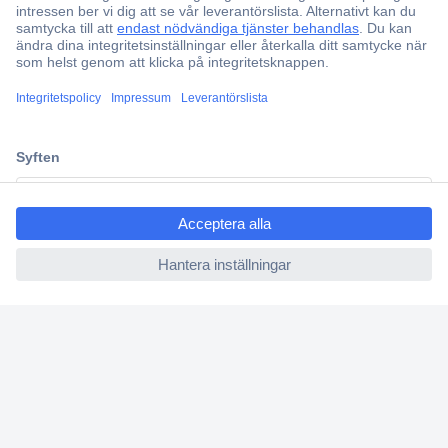
Över 750 000 produkter
Fri frakt över 999 kr
Offertförfrågan
Partneravtal
Teknik sedan 1923
ccp.user.init.failed.titl
Kundservice
e
Vanliga frågor (FAQ)
ccp.user.init.failed
Kontakta oss
Köpvillkor
Frakt & leverans
Retur
Om Conrad
Om oss - Conrad Your Sourcing Platform