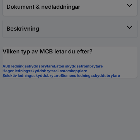
Dokument & nedladdningar
Beskrivning
Vilken typ av MCB letar du efter?
ABB ledningsskyddsbrytare
Eaton skyddsströmbrytare
Hager ledningsskyddsbrytare
Lastomkopplare
Selektiv ledningsskyddsbrytare
Siemens ledningsskyddsbrytare