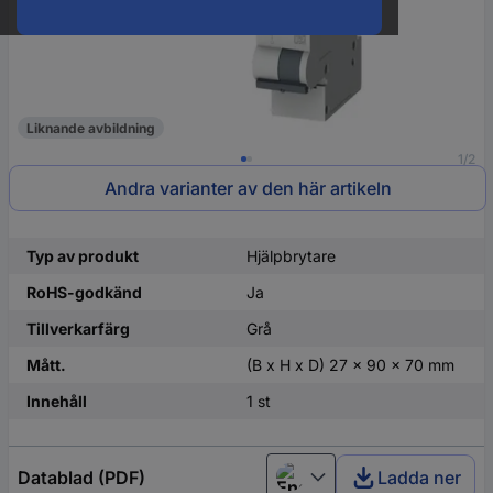
Liknande avbildning
1/2
Andra varianter av den här artikeln
Typ av produkt
Hjälpbrytare
RoHS-godkänd
Ja
Tillverkarfärg
Grå
Mått.
(B x H x D) 27 x 90 x 70 mm
Innehåll
1 st
Datablad (PDF)
Ladda ner
English