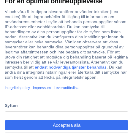
Över 750 000 produkter
Fri frakt över 999 kr
Offertförfrågan
Partneravtal
Teknik sedan 1923
Kundservice
ccp.user.init.failed.titl
Vanliga frågor (FAQ)
e
Kontakta oss
ccp.user.init.failed