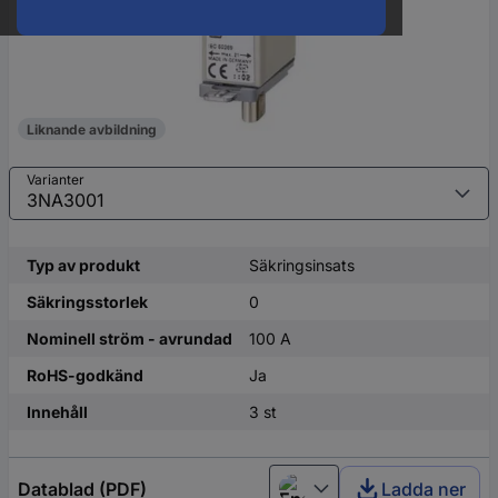
Liknande avbildning
Varianter
Typ av produkt
Säkringsinsats
Säkringsstorlek
0
Nominell ström - avrundad
100 A
RoHS-godkänd
Ja
Innehåll
3 st
Datablad (PDF)
Ladda ner