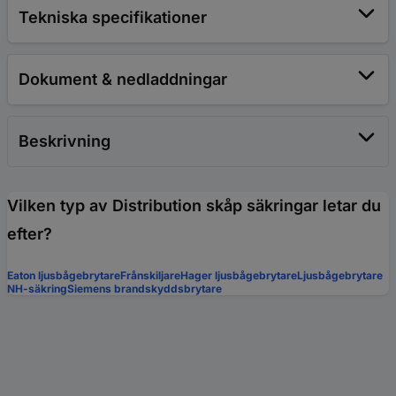
Tekniska specifikationer
Dokument & nedladdningar
Beskrivning
Vilken typ av Distribution skåp säkringar letar du
efter?
Eaton ljusbågebrytare
Frånskiljare
Hager ljusbågebrytare
Ljusbågebrytare
NH-säkring
Siemens brandskyddsbrytare