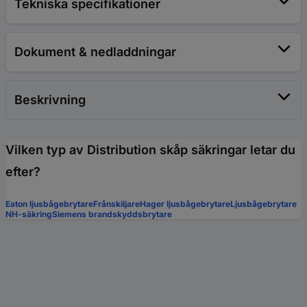
Tekniska specifikationer
Dokument & nedladdningar
Beskrivning
Vilken typ av Distribution skåp säkringar letar du
efter?
Eaton ljusbågebrytare
Frånskiljare
Hager ljusbågebrytare
Ljusbågebrytare
NH-säkring
Siemens brandskyddsbrytare