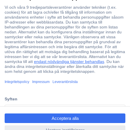
Över 750 000 produkter
Fri frakt över 999 kr
Offertförfrågan
Partneravtal
Teknik sedan 1923
Kundservice
ccp.user.init.failed.titl
Vanliga frågor (FAQ)
e
Kontakta oss
ccp.user.init.failed