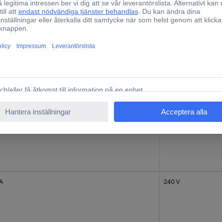
 A
415 V
 A
240 V
 A
240 V