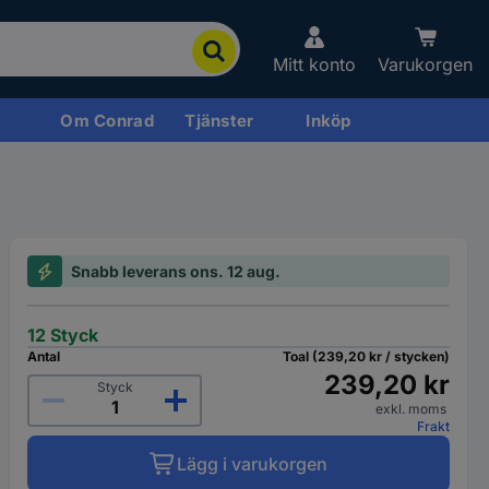
Mitt konto
Varukorgen
Om Conrad
Tjänster
Inköp
Snabb leverans ons. 12 aug.
12 Styck
Antal
Toal (239,20 kr / stycken)
239,20 kr
Styck
exkl. moms
Frakt
Lägg i varukorgen