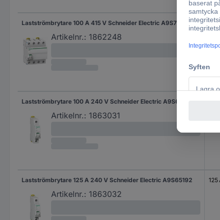
Lastströmbrytare 100 A 415 V Schneider Electric A9S70790
100
Artikelnr.:
1862248
Lastströmbrytare 100 A 240 V Schneider Electric A9S65191
100
Artikelnr.:
1863031
Lastströmbrytare 125 A 240 V Schneider Electric A9S65192
125
Artikelnr.:
1863032