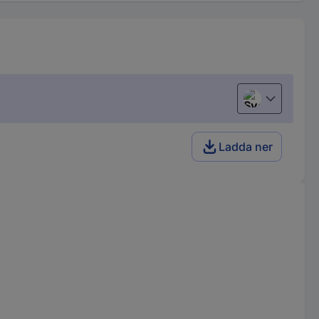
Svenska
Ladda ner