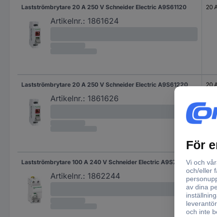
Lastströmbrytare 20 A 250 V Schneider Electric A9S61120
20 
Artikelnr.:
1861624
Lastströmbrytare 20 A 250 V Schneider Electric A9S61220
20 
Artikelnr.:
1861626
Lastströmbrytare 100 A 240 V Schneider Electric A9S70690
100
Artikelnr.:
1862244