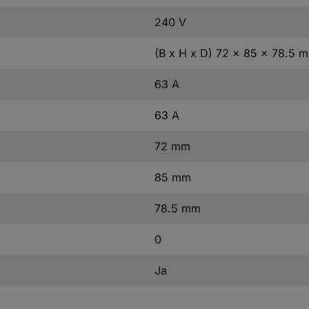
240 V
(B x H x D) 72 x 85 x 78.5 
63 A
63 A
72 mm
85 mm
78.5 mm
0
Ja