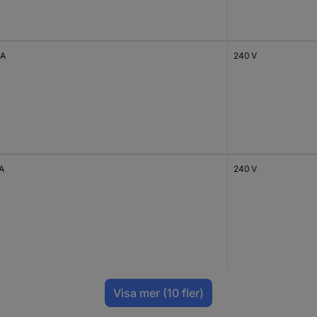
 A
240 V
 A
240 V
Visa mer
(10 fler)