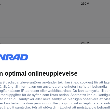
A
250 V
A
250 V
 A
240 V