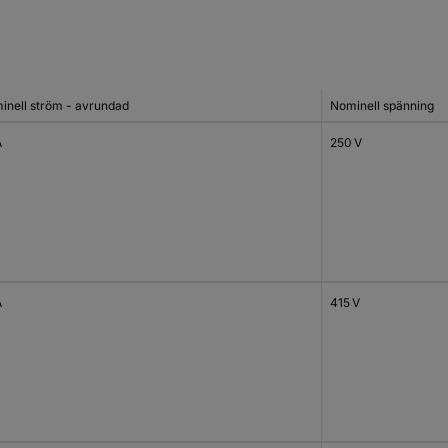
inell ström - avrundad
Nominell spänning
A
250 V
A
415 V