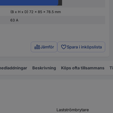
ndad
63 A
(B x H x D) 72 x 85 x 78.5 mm
63 A
Jämför
Spara i inköpslista
nedladdningar
Beskrivning
Köps ofta tillsammans
T
Lastströmbrytare