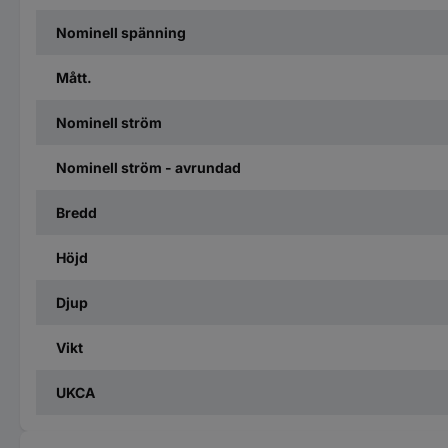
Nominell spänning
Mått.
Nominell ström
Nominell ström - avrundad
Bredd
Höjd
Djup
Vikt
UKCA