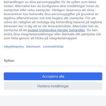
Över 750 000 produkter
Fri frakt över 999 kr
Offertförfrågan
Partneravtal
Teknik sedan 1923
Kundservice
Vanliga frågor (FAQ)
ccp.user.init.failed.titl
Kontakta oss
e
Köpvillkor
ccp.user.init.failed
Frakt & leverans
Retur
Om Conrad