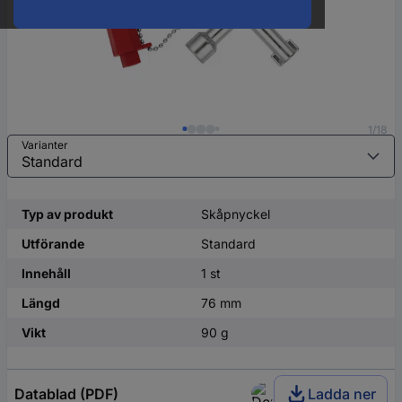
1/18
Varianter
Typ av produkt
Skåpnyckel
Utförande
Standard
Innehåll
1 st
Längd
76 mm
Vikt
90 g
Datablad (PDF)
Ladda ner