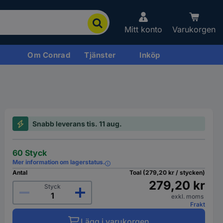
Mitt konto
Varukorgen
Om Conrad
Tjänster
Inköp
Snabb leverans tis. 11 aug.
60 Styck
Mer information om lagerstatus.
Antal
Toal (279,20 kr / stycken)
279,20 kr
Styck
exkl. moms
Frakt
Lägg i varukorgen