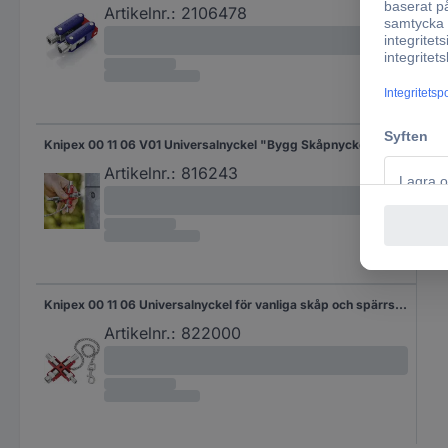
Artikelnr.:
2106478
Knipex 00 11 06 V01 Universalnyckel "Bygg Skåpnyckel 1 st
Artikelnr.:
816243
Knipex 00 11 06 Universalnyckel för vanliga skåp och spärrsystem Skåpnyckel 1 st
Artikelnr.:
822000