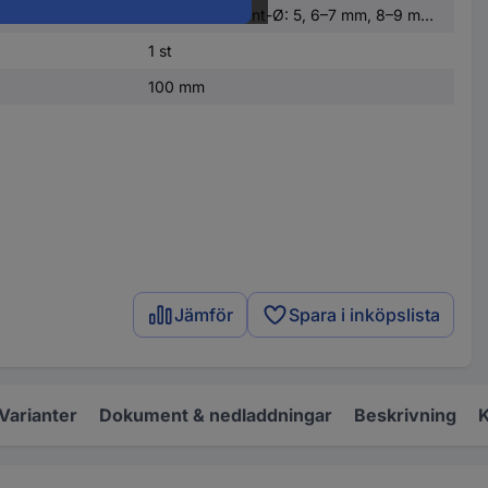
e
Invändig fyrkant-Ø: 5, 6–7 mm, 8–9 mm, 10–11 mm.<br>Invändig trekant-Ø: 7-8 mm, 9-10 mm, 11-12 mm.<br>Dubbelax-Ø: 3–5 mm<br>Halvmåne-spår-Ø: 6 mm.<br>Nivåer-fyrkant-Ø: 6–9 mm
1 st
100 mm
Jämför
Spara i inköpslista
Varianter
Dokument & nedladdningar
Beskrivning
K