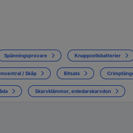
Spänningsprovare
Knappcellsbatterier
mcentral / Skåp
Bitsats
Crimptäng
låda
Skarvklämmor, enledarskarvdon