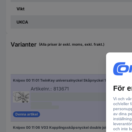
Vikt
UKCA
Varianter
(Alla priser är exkl. moms, exkl. frakt.)
Knipex 00 11 01 TwinKey universalnyckel Skåpnyckel 1 st
Artikelnr.:
813671
Denna artikel
Knipex 00 11 06 V03 Kopplingsskåpsnyckel double joint Key Skåpnyckel 1 st