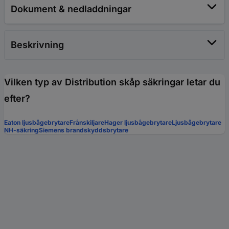
Dokument & nedladdningar
Beskrivning
Vilken typ av Distribution skåp säkringar letar du
efter?
Eaton ljusbågebrytare
Frånskiljare
Hager ljusbågebrytare
Ljusbågebrytare
NH-säkring
Siemens brandskyddsbrytare