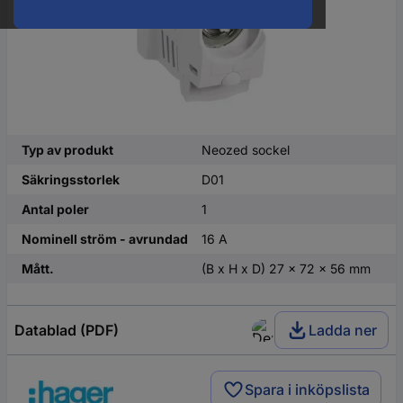
Typ av produkt
Neozed sockel
Säkringsstorlek
D01
Antal poler
1
Nominell ström - avrundad
16 A
Mått.
(B x H x D) 27 x 72 x 56 mm
Datablad (PDF)
Ladda ner
Spara i inköpslista