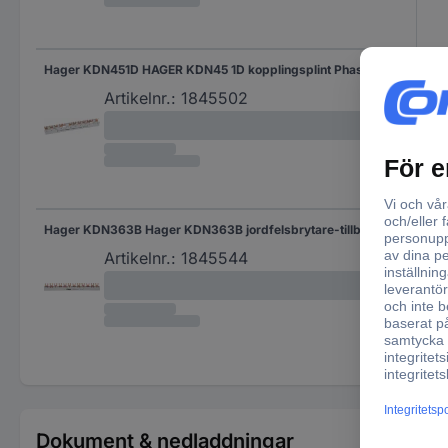
Hager KDN451D HAGER KDN45 1D kopplingsplint Phase busbar Grå 4-polig 80 A 1 st
80 
Artikelnr.:
1845502
Hager KDN363B Hager KDN363B jordfelsbrytare-tillbehör Phase busbar Grå 1 st
Artikelnr.:
1845544
Dokument & nedladdningar