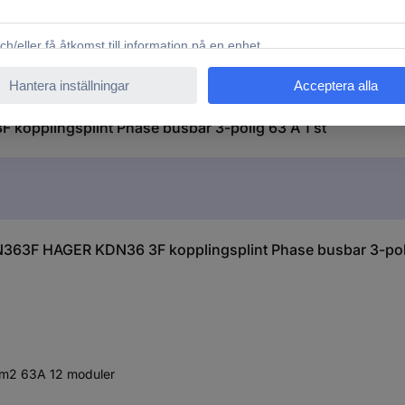
opplingsplint Phase busbar 3-polig 63 A 1 st
363F HAGER KDN36 3F kopplingsplint Phase busbar 3-poli
mm2 63A 12 moduler