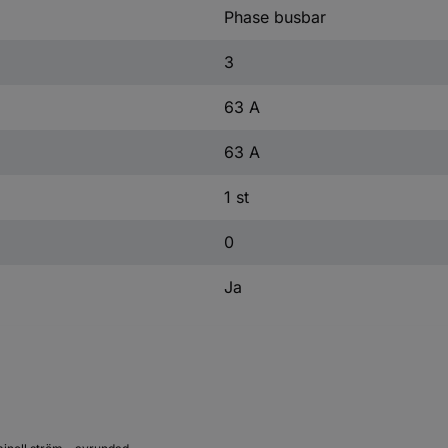
Phase busbar
3
63 A
63 A
1 st
0
Ja