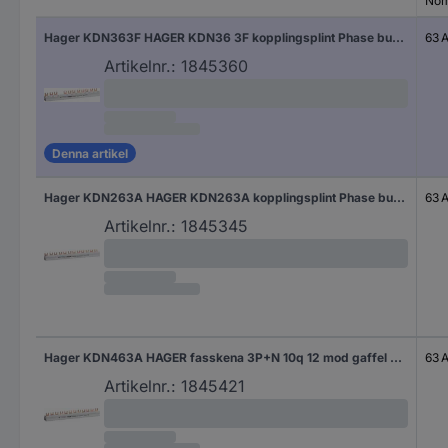
Nom
Hager KDN363F HAGER KDN36 3F kopplingsplint Phase busbar 3-polig 63 A 1 st
63 
Artikelnr.:
1845360
Denna artikel
Hager KDN263A HAGER KDN263A kopplingsplint Phase busbar Grå 63 A 1 st
63 
Artikelnr.:
1845345
Hager KDN463A HAGER fasskena 3P+N 10q 12 mod gaffel KDN4 63A Phase busbar Grå 4-polig 63 A 1 st
63 
Artikelnr.:
1845421