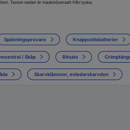
ttext. Texten nedan är maskinöversatt från tyska.
Spänningsprovare
Knappcellsbatterier
mcentral / Skåp
Bitsats
Crimptäng
låda
Skarvklämmor, enledarskarvdon