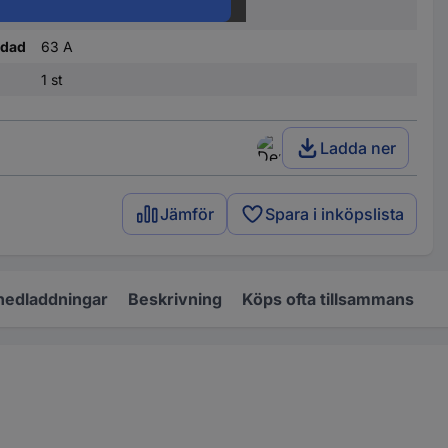
63 A
ndad
63 A
1 st
Ladda ner
Jämför
Spara i inköpslista
nedladdningar
Beskrivning
Köps ofta tillsammans