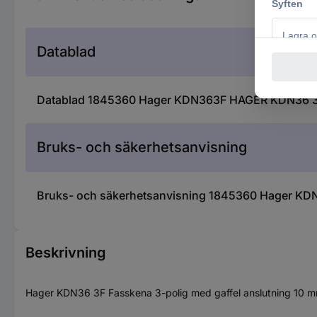
Datablad
Datablad 1845360 Hager KDN363F HAGER KDN36 3F k
Bruks- och säkerhetsanvisning
Bruks- och säkerhetsanvisning 1845360 Hager KDN
Beskrivning
Hager KDN36 3F Fasskena 3-polig med gaffel anslutning 10 