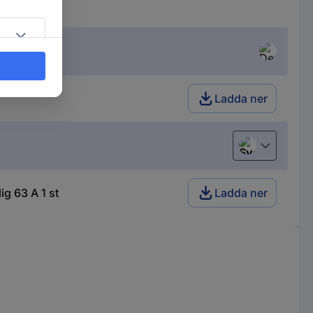
Ladda ner
Svenska
g 63 A 1 st
Ladda ner