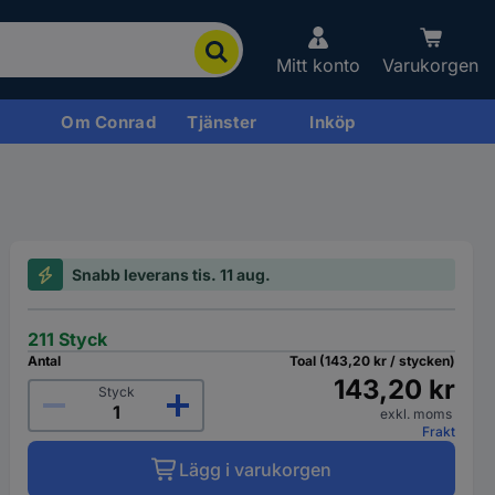
Mitt konto
Varukorgen
Om Conrad
Tjänster
Inköp
Snabb leverans tis. 11 aug.
211 Styck
Antal
Toal (143,20 kr / stycken)
143,20 kr
Styck
exkl. moms
Frakt
Lägg i varukorgen