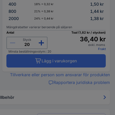
400
1,50 kr
18% = 0,32 kr
800
1,44 kr
21% = 0,38 kr
2000
1,38 kr
24% = 0,44 kr
Mängdrabatter varierar beroende på säljaren
Antal
Toal (1,82 kr / stycken)
36,40 kr
Styck
exkl. moms
Frakt
Minsta beställningsvolym:: 20
Lägg i varukorgen
Tillverkare eller person som ansvarar för produkten
Rapportera juridiska problem
illbehör