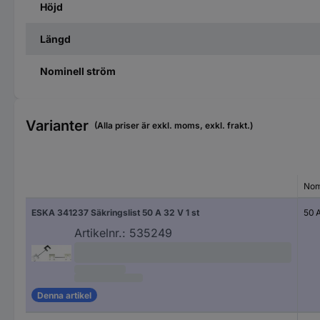
Höjd
Längd
Nominell ström
Varianter
(Alla priser är exkl. moms, exkl. frakt.)
Nom
ESKA 341237 Säkringslist 50 A 32 V 1 st
50 
Artikelnr.:
535249
Denna artikel