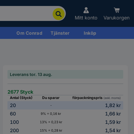
Mitt konto
Varukorgen
Om Conrad
Tjänster
Inköp
Leverans tor. 13 aug.
2677 Styck
Antal (Styck)
Du sparar
förpackningspris
(exkl. moms)
20
1,82 kr
-
60
1,66 kr
9% = 0,16 kr
100
1,59 kr
13% = 0,23 kr
200
1,54 kr
15% = 0,28 kr