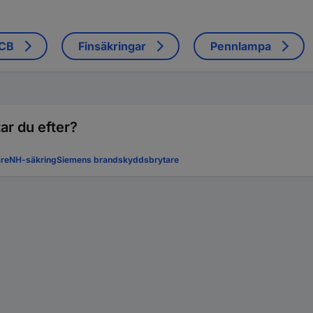
CB
Finsäkringar
Pennlampa
tar du efter?
are
NH-säkring
Siemens brandskyddsbrytare