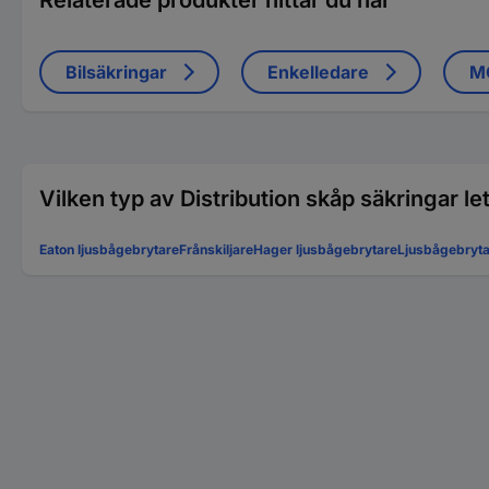
Relaterade produkter hittar du här
Bilsäkringar
Enkelledare
M
Vilken typ av Distribution skåp säkringar le
Eaton ljusbågebrytare
Frånskiljare
Hager ljusbågebrytare
Ljusbågebryt