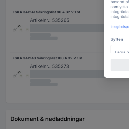
ESKA 341241 Säkringslist 80 A 32 V 1 st
80 
Artikelnr.:
535265
ESKA 341243 Säkringslist 100 A 32 V 1 st
100
Artikelnr.:
535273
Dokument & nedladdningar