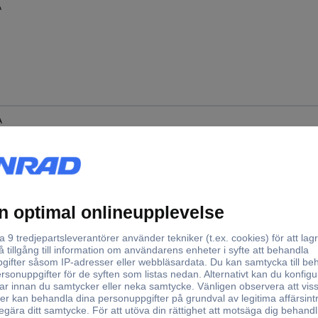
A
A
A