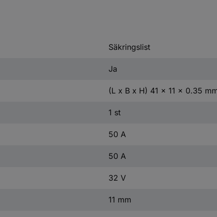
Säkringslist
Ja
(L x B x H) 41 x 11 x 0.35 m
1 st
50 A
50 A
32 V
11 mm