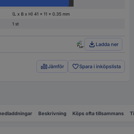
Ja
(L x B x H) 41 x 11 x 0.35 mm
1 st
Ladda ner
Jämför
Spara i inköpslista
nedladdningar
Beskrivning
Köps ofta tillsammans
T