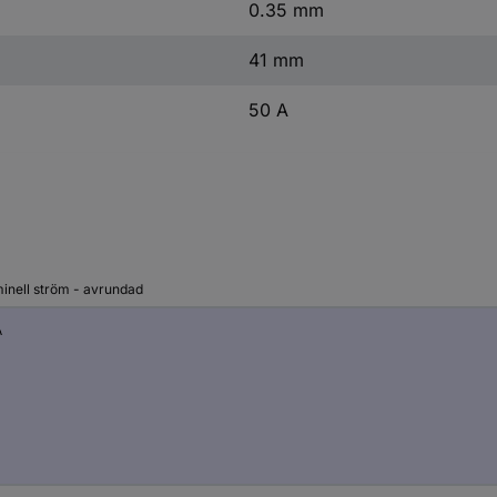
0.35 mm
41 mm
50 A
inell ström - avrundad
A