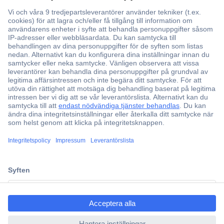
Över 750 000 produkter
Fri frakt över 999 kr
Offertförfrågan
Partneravtal
Teknik sedan 1923
Kundservice
ccp.user.init.failed.titl
Vanliga frågor (FAQ)
e
Kontakta oss
ccp.user.init.failed