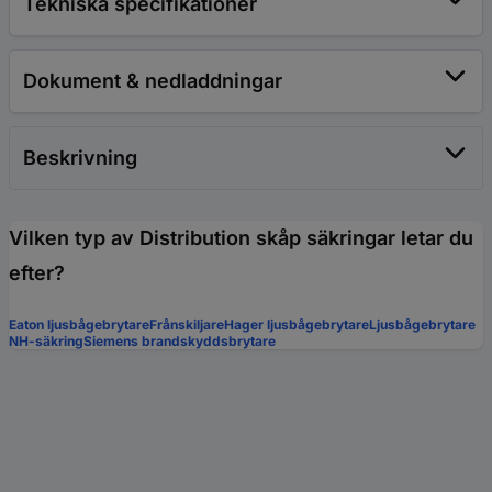
Tekniska specifikationer
Dokument & nedladdningar
Beskrivning
Vilken typ av Distribution skåp säkringar letar du
efter?
Eaton ljusbågebrytare
Frånskiljare
Hager ljusbågebrytare
Ljusbågebrytare
NH-säkring
Siemens brandskyddsbrytare