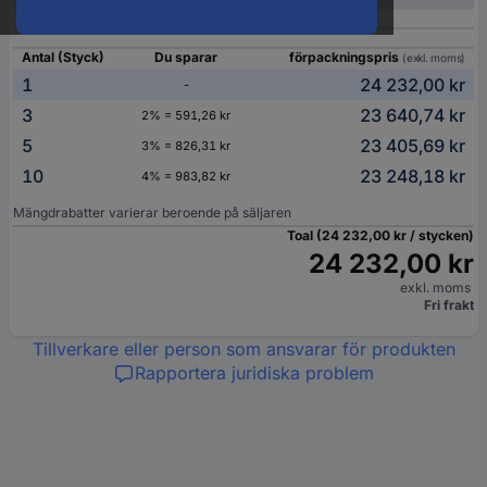
Antal (Styck)
Du sparar
förpackningspris
(exkl. moms)
1
24 232,00 kr
-
3
23 640,74 kr
2% = 591,26 kr
5
23 405,69 kr
3% = 826,31 kr
10
23 248,18 kr
4% = 983,82 kr
Mängdrabatter varierar beroende på säljaren
Toal (24 232,00 kr / stycken)
24 232,00 kr
exkl. moms
Fri frakt
Tillverkare eller person som ansvarar för produkten
Rapportera juridiska problem