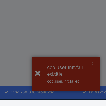
ccp.user.init.fail
ed.title
ccp.user.init.failed
Över 750 000 produkter
Fri frakt